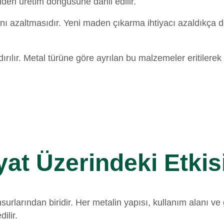
iden üretim döngüsüne dahil edilir.
nı azaltmasıdır. Yeni maden çıkarma ihtiyacı azaldıkça do
ılır. Metal türüne göre ayrılan bu malzemeler eritilerek y
yat Üzerindeki Etkis
unsurlarından biridir. Her metalin yapısı, kullanım alanı 
ilir.