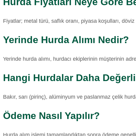
Hurda Fiyatları Neye Göre Be
Fiyatlar; metal türü, saflık oranı, piyasa koşulları, dövi
Yerinde Hurda Alımı Nedir?
Yerinde hurda alımı, hurdacı ekiplerinin müşterinin adr
Hangi Hurdalar Daha Değerli
Bakır, sarı (pirinç), alüminyum ve paslanmaz çelik hurda
Ödeme Nasıl Yapılır?
Hurda alım işlemi tamamlandıktan sonra ödeme genellikl