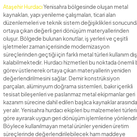
Ataşehir Hurdacı
Yenisahra bölgesinde oluşan metal
kaynakları, yapı yenileme çalışmaları, ticari alan
düzenlemeleri ve teknik sistem değişiklikleri sonucund
ortaya çıkan değerli geri dönüşüm materyallerinden
oluşur. Bölgede bulunan konutlar, iş yerleri ve çeşitli
işletmeler zaman içerisinde modernizasyon
süreçlerinden geçtiği için farklı metal türleri kullanım dış
kalabilmektedir. Hurdacı hizmetleri bu noktada önemli b
görev üstlenerek ortaya çıkan materyallerin yeniden
değerlendirilmesini sağlar. Demir konstrüksiyon
parçaları, alüminyum doğrama sistemleri, bakır içerikli
tesisat bileşenleri ve paslanmaz metal ekipmanlar geri
kazanım sürecine dahil edilen başlıca kaynaklar arasınd
yer alır. Yenisahra hurdacı ekipleri bu malzemeleri türler
göre ayırarak uygun geri dönüşüm işlemlerine yönlendiri
Böylece kullanılmayan metal ürünler yeniden üretim
süreçlerinde değerlendirilebilecek ham maddeye