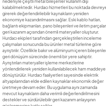
nedeniyle çeşitli metal bileşenler kullanım dışı
kalabilmektedir. Hurdacı hizmetleri bu noktada devrey
girerek değerlendirilebilir kaynakların yeniden
ekonomiye kazandırılmasını sağlar. Eski kablo hatları,
bağlantı ekipmanları, pano bileşenleri ve iletim parçalar
geri kazanım açısından önemli materyaller oluşturur.
Hurdacı ekipleri tarafından gerçekleştirilen inceleme
çalışmaları sonucunda bu ürünler metal türlerine göre
ayrıştırılır. Özellikle bakır ve alüminyum içeren bileşenle
geri dönüşüm sürecinde önemli bir yere sahiptir.
Ayrıştırılan materyaller işleme merkezlerine
yönlendirilerek yeniden kullanılabilecek ham maddeye
dönüştürülür. Hurdacı faaliyetleri sayesinde elektrik
altyapılarından elde edilen kaynaklar ekonomik değer
üretmeye devam eder. Bu uygulama aynı zamanda
mevcut kaynakların daha verimli değerlendirilmesini
destekler ve sürdürülebilir geri kazanım anlayışının
güçlenmesine katkı sağlar.