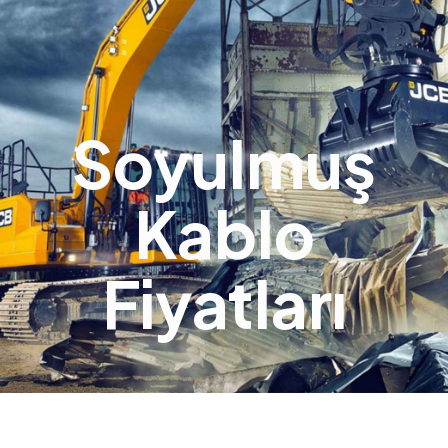
Soyulmuş
Kablo
Fiyatları