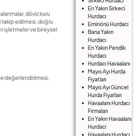
Sirkeci Hurdacı
En Yakın Sirkeci
lgalanmalar, döviz kuru
Hurdacı
i takip edilmesi, doğru
Eminönü Hurdacı
en işletmeler ve bireysel
Bana Yakın
Hurdacı
En Yakın Pendik
Hurdacı
Hurdacı Havaalanı
Mayıs Ayı Hurda
lde değerlendirilmesi,
Fiyatları
Mayıs Ayı Güncel
Hurda Fiyatları
Havaalanı Hurdacı
Firmaları
En Yakın Havaalanı
Hurdacı
Havaalanı Hurdacı