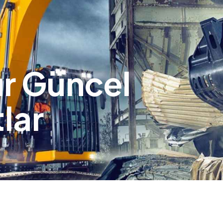
ır Güncel
tlar