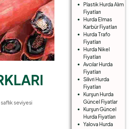
Plastik Hurda Alım
Fiyatları
Hurda Elmas
Karbür Fiyatları
Hurda Trafo
Fiyatları
Hurda Nikel
Fiyatları
Avcılar Hurda
Fiyatları
RKLARI
Silivri Hurda
Fiyatları
Kurşun Hurda
Güncel Fiyatlar
 saflık seviyesi
Kurşun Güncel
Hurda Fiyatları
Yalova Hurda