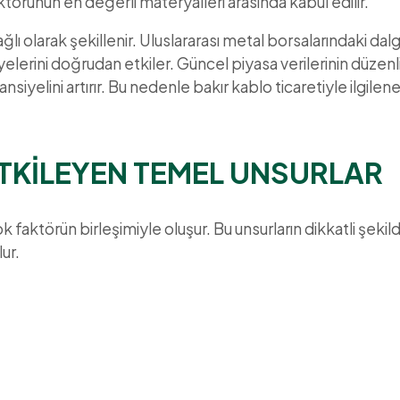
örünün en değerli materyalleri arasında kabul edilir.
ağlı olarak şekillenir. Uluslararası metal borsalarındaki da
iyelerini doğrudan etkiler. Güncel piyasa verilerinin düzenl
yelini artırır. Bu nedenle bakır kablo ticaretiyle ilgilen
ETKİLEYEN TEMEL UNSURLAR
 faktörün birleşimiyle oluşur. Bu unsurların dikkatli şeki
ur.