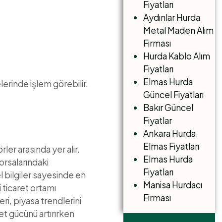
Fiyatları
Aydınlar Hurda
Metal Maden Alım
Firması
Hurda Kablo Alım
Fiyatları
Elmas Hurda
lerinde işlem görebilir.
Güncel Fiyatları
Bakır Güncel
Fiyatlar
Ankara Hurda
Elmas Fiyatları
er arasında yer alır.
Elmas Hurda
orsalarındaki
Fiyatları
l bilgiler sayesinde en
Manisa Hurdacı
 ticaret ortamı
Firması
eri, piyasa trendlerini
et gücünü artırırken