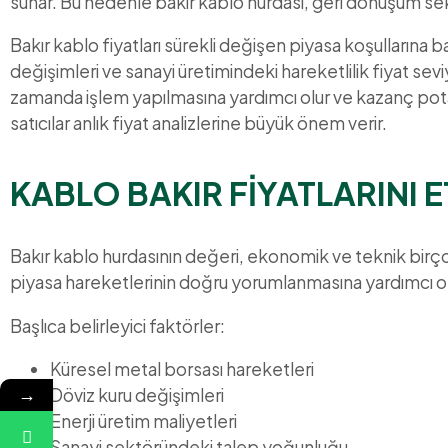
sunar. Bu nedenle bakır kablo hurdası, geri dönüşüm sekt
Bakır kablo fiyatları sürekli değişen piyasa koşullarına b
değişimleri ve sanayi üretimindeki hareketlilik fiyat sev
zamanda işlem yapılmasına yardımcı olur ve kazanç potansi
satıcılar anlık fiyat analizlerine büyük önem verir.
KABLO BAKIR FİYATLARINI 
Bakır kablo hurdasının değeri, ekonomik ve teknik birçok
piyasa hareketlerinin doğru yorumlanmasına yardımcı ol
Başlıca belirleyici faktörler:
Küresel metal borsası hareketleri
→
Döviz kuru değişimleri
Enerji üretim maliyetleri
Sanayi sektöründeki talep yoğunluğu