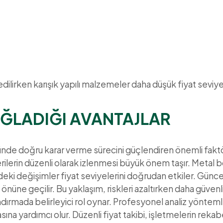
dilirken karışık yapılı malzemeler daha düşük fiyat seviye
AĞLADIĞI AVANTAJLAR
ründe doğru karar verme sürecini güçlendiren önemli faktörl
rilerin düzenli olarak izlenmesi büyük önem taşır. Metal b
deki değişimler fiyat seviyelerini doğrudan etkiler. Günce
önüne geçilir. Bu yaklaşım, riskleri azaltırken daha güvenli
landırmada belirleyici rol oynar. Profesyonel analiz yönteml
na yardımcı olur. Düzenli fiyat takibi, işletmelerin rekab