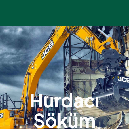
Hurdacı
Söküm