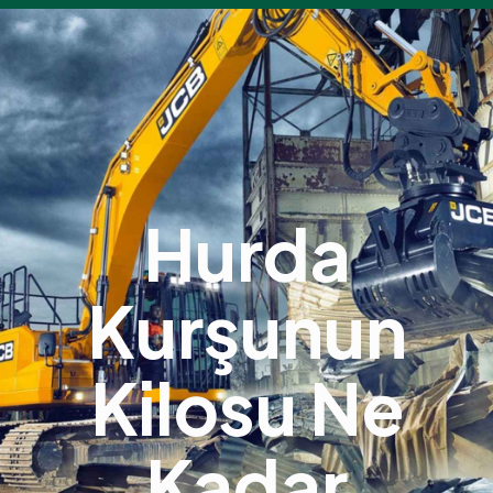
Hurda
Kurşunun
Kilosu Ne
Kadar