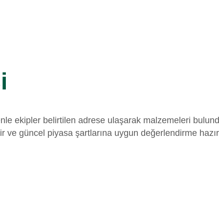
i
edenle ekipler belirtilen adrese ulaşarak malzemeleri bul
lir ve güncel piyasa şartlarına uygun değerlendirme hazı