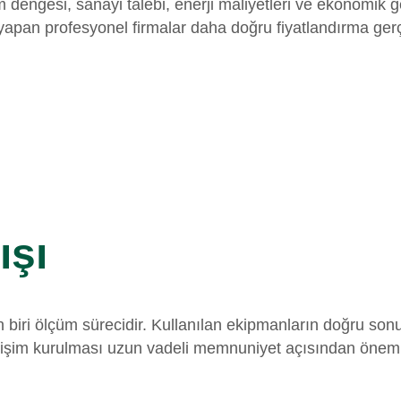
im dengesi, sanayi talebi, enerji maliyetleri ve ekonomik
i yapan profesyonel firmalar daha doğru fiyatlandırma gerç
ışı
biri ölçüm sürecidir. Kullanılan ekipmanların doğru sonu
letişim kurulması uzun vadeli memnuniyet açısından önemli