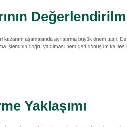
rının Değerlendirilm
eri kazanım aşamasında ayrıştırma büyük önem taşır. Demir 
ıştırma işleminin doğru yapılması hem geri dönüşüm kalites
rme Yaklaşımı