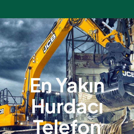
En Yakın
Hurdacı
Telefon