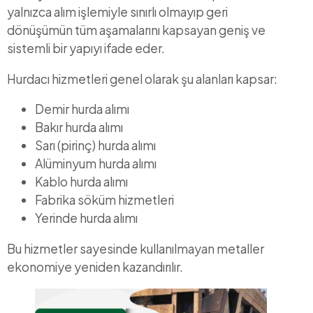
yalnızca alım işlemiyle sınırlı olmayıp geri
dönüşümün tüm aşamalarını kapsayan geniş ve
sistemli bir yapıyı ifade eder.
Hurdacı hizmetleri genel olarak şu alanları kapsar:
Demir hurda alımı
Bakır hurda alımı
Sarı (pirinç) hurda alımı
Alüminyum hurda alımı
Kablo hurda alımı
Fabrika söküm hizmetleri
Yerinde hurda alımı
Bu hizmetler sayesinde kullanılmayan metaller
ekonomiye yeniden kazandırılır.