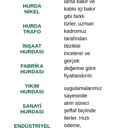
lama bakır ve
HURDA
kablo içi bakır
NİKEL
gibi farklı
türler, uzman
HURDA
kadromuz
TRAFO
tarafından
İNŞAAT
titizlikle
HURDASI
incelenir ve
gerçek
FABRİKA
değerine göre
HURDASI
fiyatlandırılır.
YIKIM
uygulamalarımız
HURDASI
sayesinde
alım süreci
SANAYİ
şeffaf biçimde
HURDASI
ilerler. Hızlı
ödeme,
ENDÜSTRİYEL