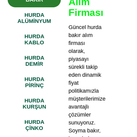
Alım
Firması
HURDA
ALÜMİNYUM
Güncel hurda
bakır alım
HURDA
KABLO
firması
olarak,
HURDA
piyasayı
DEMİR
sürekli takip
eden dinamik
HURDA
fiyat
PİRİNÇ
politikamızla
müşterilerimize
HURDA
KURŞUN
avantajlı
çözümler
HURDA
sunuyoruz.
ÇİNKO
Soyma bakır,