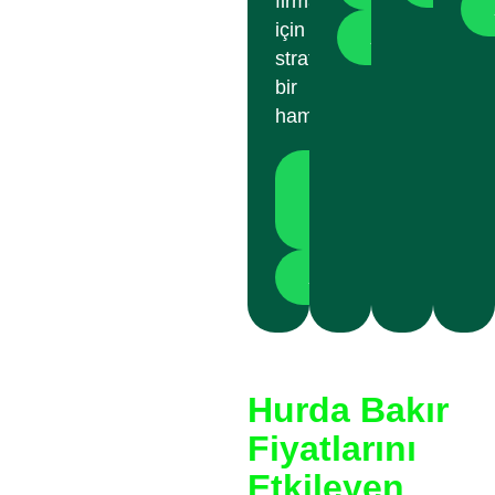
firmalar
için
Arayın
stratejik
bir
hammaddedir.
Güncel
Hurda
Fiyatları
Arayın
Hurda Bakır
Fiyatlarını
Etkileyen