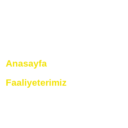
Bakır Alım
Firması
Hurdalarınız Çöp Olmasın
Hurdalarınızdan Para Kazanın
Anasayfa
Faaliyeterimiz