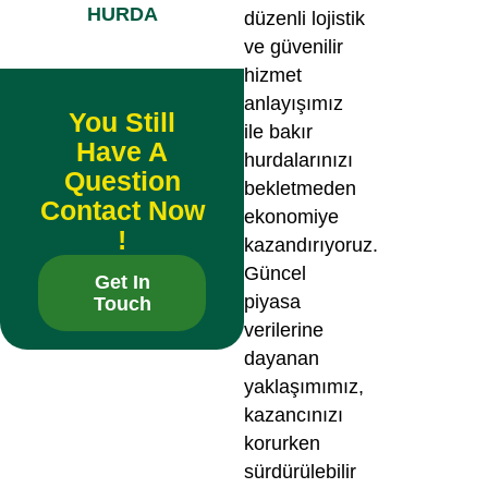
HURDA
düzenli lojistik
ve güvenilir
hizmet
anlayışımız
You Still
ile bakır
Have A
hurdalarınızı
Question
bekletmeden
Contact Now
ekonomiye
!
kazandırıyoruz.
Güncel
Get In
piyasa
Touch
verilerine
dayanan
yaklaşımımız,
kazancınızı
korurken
sürdürülebilir